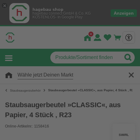
hagebau shop
Anzeigen
hagebau connect GmbH & Co. KG
KOSTENLOS- In Google Play
Wähle jetzt Deinen Markt
Staubsaugerbeutel »CLASSIC«, aus Papier, 4 Stück , R23
Staubsaugerzubehör
Staubsaugerbeutel »CLASSIC«, aus
Papier, 4 Stück , R23
Online-Artikelnr.: 1158416
SWIRL