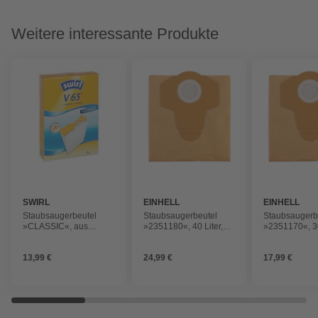
Weitere interessante Produkte
SWIRL
EINHELL
EINHELL
Staubsaugerbeutel
Staubsaugerbeutel
Staubsaugerb
»CLASSIC«, aus
»2351180«, 40 Liter,
»2351170«, 30
Papier, 4 Stück , V65
aus Papier, 5 Stück , für
aus Papier, 5 S
Nass- und
Nass- und
13,99 €
24,99 €
17,99 €
Trockensauger
Trockensauge