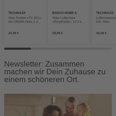
TECHNAXX
BOSCH HOME &
TECHNAXX
GARDEN
Akku Pumpe »TX-261«,
Akku-Luftpumpe
Luftkompressor
mit 1360Ah Akku, L x Ø:
»EasyPump«, 10.3 bar,
inkl. Akku
5,1 x 4,4 cm, weiß
Max. Füllleistung: 10
l/min
24,99 €
59,99 €
49,99 €
Newsletter: Zusammen
machen wir Dein Zuhause zu
einem schöneren Ort.