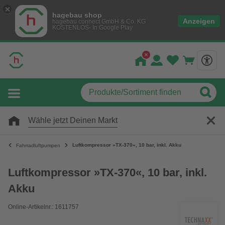
hagebau shop
Anzeigen
hagebau connect GmbH & Co. KG
KOSTENLOS- In Google Play
Wähle jetzt Deinen Markt
Luftkompressor »TX-370«, 10 bar, inkl. Akku
Fahrradluftpumpen
Luftkompressor »TX-370«, 10 bar, inkl.
Akku
Online-Artikelnr.: 1611757