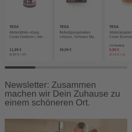
TESA
TESA
TESA
Abdeckfolie »Easy
Befestigungshaken
Abdeckpapier
Cover Outdoor«, inkl.
»Aluxx«, Schwarz Matt,
Cover Economy
Klebeband, L,
inkl. Klebelösung
Klebeband, S
Nachfüllung
Nachfüllung
UVP
6,99 €
11,99 €
39,99 €
5,99 €
(0,60 € / m²)
(0,24 € / m)
Newsletter: Zusammen
machen wir Dein Zuhause zu
einem schöneren Ort.