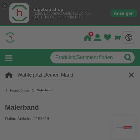
hagebau shop
Anzeigen
hagebau connect GmbH & Co. KG
KOSTENLOS- In Google Play
Wähle jetzt Deinen Markt
Malerband
Kreppbänder
Malerband
Online-Artikelnr.: 1158019