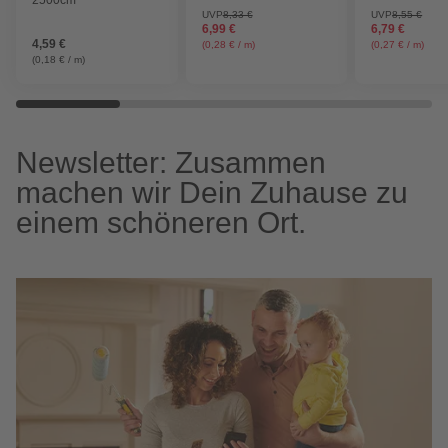
UVP
8,33 €
UVP
8,55 €
6,99 €
6,79 €
4,59 €
(0,28 € / m)
(0,27 € / m)
(0,18 € / m)
Newsletter: Zusammen
machen wir Dein Zuhause zu
einem schöneren Ort.