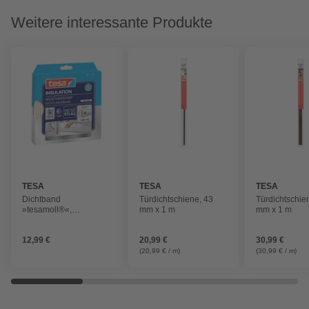
Weitere interessante Produkte
TESA
TESA
TESA
Dichtband
Türdichtschiene, 43
Türdichtschie
»tesamoll®«,
mm x 1 m
mm x 1 m
transparetn, LxB: 6 m x
9 mm
12,99 €
20,99 €
30,99 €
(20,99 € / m)
(30,99 € / m)