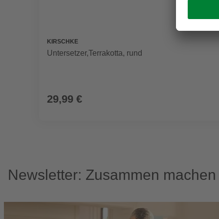
KIRSCHKE
Untersetzer,Terrakotta, rund
29,99 €
Newsletter: Zusammen machen w