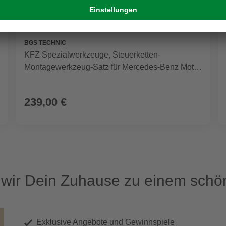
BGS TECHNIC
KFZ Spezialwerkzeuge, Steuerketten-
Montagewerkzeug-Satz für Mercedes-Benz Motor
651 , 10-tlg.
239,00 €
ir Dein Zuhause zu einem schön
Exklusive Angebote und Gewinnspiele