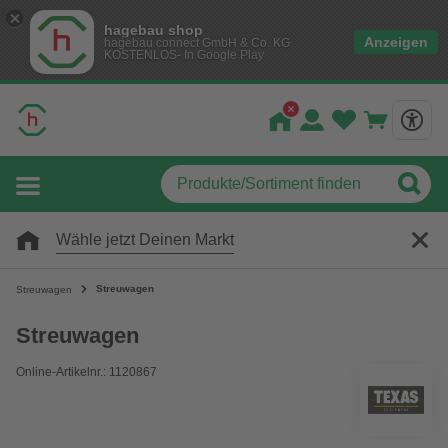
hagebau shop
Anzeigen
hagebau connect GmbH & Co. KG
KOSTENLOS- In Google Play
Wähle jetzt Deinen Markt
Streuwagen
Streuwagen
Streuwagen
Online-Artikelnr.: 1120867