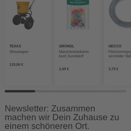
TEXAS
GRÜNDL
GECCO
Streuwagen
Maschenmarkierer,
Fitschenringso
bunt, Kunststoff
verzinkter Stah
silberfarben
129,00 €
2,49 €
3,79 €
Newsletter: Zusammen
machen wir Dein Zuhause zu
einem schöneren Ort.