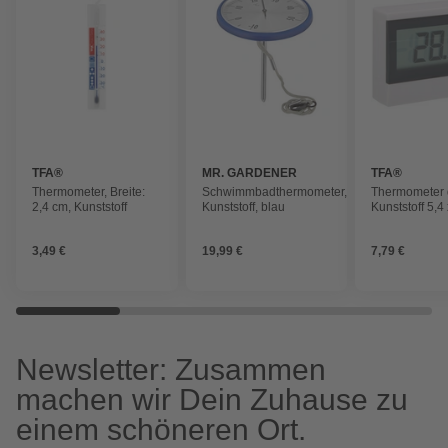
TFA®
MR. GARDENER
TFA®
Thermometer, Breite:
Schwimmbadthermometer,
Thermometer d
2,4 cm, Kunststoff
Kunststoff, blau
Kunststoff 5,4 
1,6 cm
3,49 €
19,99 €
7,79 €
Newsletter: Zusammen
machen wir Dein Zuhause zu
einem schöneren Ort.