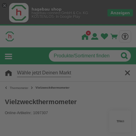
hagebau shop
Anzeigen
hagebau connect GmbH & Co. KG
KOSTENLOS- In Google Play
Wähle jetzt Deinen Markt
Vielzweckthermometer
Thermometer
Vielzweckthermometer
Online-Artikelnr.: 1097307
TFA®