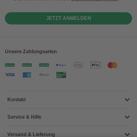
JETZT ANMELDEN
Unsere Zahlungsarten
Kontakt
Dein Kontakt zu uns
Service & Hilfe
Häufige Fragen (FAQ)
Versand & Lieferung