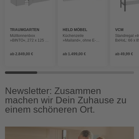
TRAUMGARTEN
HELD MÖBEL
VCM
Mülltonnenbox
Küchenzeile
Standregal »I
»BINTO«, 272 x 125 x
»Mailand«, ohne E-
BxHxL: 66 x 8
87 cm (BxHxT), 2.958
Geräte, Gesamtbreite:
cm, Holzwerks
Liter
380cm
ab
2.849,00 €
ab
1.499,00 €
ab
49,99 €
Newsletter: Zusammen
machen wir Dein Zuhause zu
einem schöneren Ort.