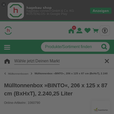
hagebau shop
Anzeigen
hagebau connect GmbH & Co. KG
KOSTENLOS- In Google Play
Wähle jetzt Deinen Markt
Mülltonnenbox »BINTO«, 206 x 125 x 87 cm (BxHxT), 2.240,25 Li
Mülltonnenboxen
Mülltonnenbox »BINTO«, 206 x 125 x 87
cm (BxHxT), 2.240,25 Liter
Online-Artikelnr.: 1060790