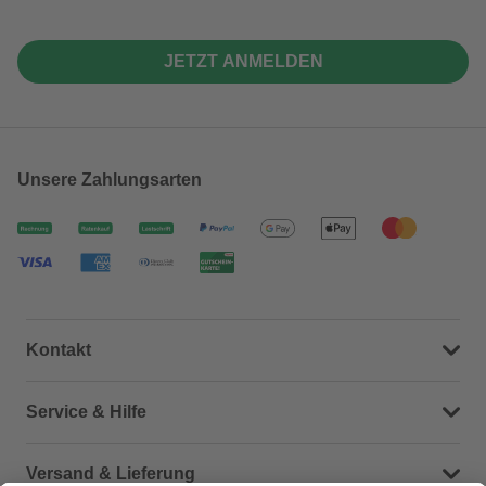
JETZT ANMELDEN
Unsere Zahlungsarten
Kontakt
Dein Kontakt zu uns
Service & Hilfe
Häufige Fragen (FAQ)
Versand & Lieferung