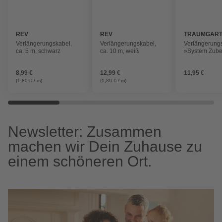
REV
REV
TRAUMGAR
Verlängerungskabel,
Verlängerungskabel,
Verlängerung
ca. 5 m, schwarz
ca. 10 m, weiß
»System Zube
anthrazit, Kuns
8,99 €
12,99 €
11,95 €
(1,80 € / m)
(1,30 € / m)
Newsletter: Zusammen
machen wir Dein Zuhause zu
einem schöneren Ort.