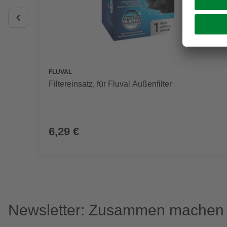
FLUVAL
Filtereinsatz, für Fluval Außenfilter
6,29 €
Newsletter: Zusammen machen w