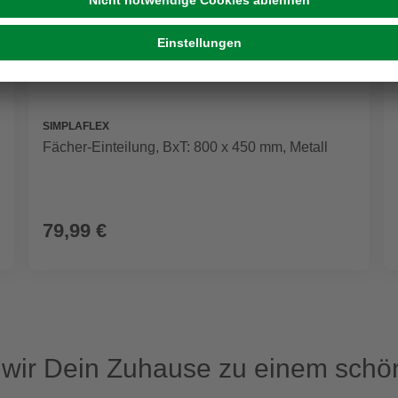
SIMPLAFLEX
Fächer-Einteilung, BxT: 800 x 450 mm, Metall
79,99 €
ir Dein Zuhause zu einem schön