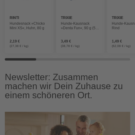
RINTI
TRIXIE
TRIXIE
Hundesnack »Chicko
Hunde-Kausnack
Hunde-Kausna
Mini XS«, Huhn, 80 g
»Denta Fun«, 90 g (5
Rind
Rollen), Ente
2,19 €
3,49 €
1,49 €
(27,38 € / kg)
(38,78 € / kg)
(62,08 € / kg)
Newsletter: Zusammen
machen wir Dein Zuhause zu
einem schöneren Ort.