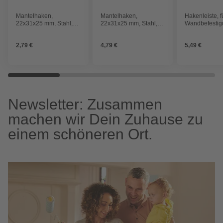
Mantelhaken,
Mantelhaken,
Hakenleiste, f
22x31x25 mm, Stahl,
22x31x25 mm, Stahl,
Wandbefestig
weiß
schwarz
mm, schwarz
2,79 €
4,79 €
5,49 €
Newsletter: Zusammen
machen wir Dein Zuhause zu
einem schöneren Ort.