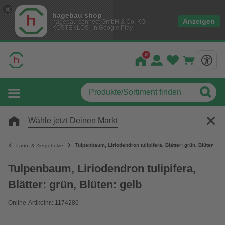
hagebau shop
Anzeigen
hagebau connect GmbH & Co. KG
KOSTENLOS- In Google Play
Wähle jetzt Deinen Markt
Tulpenbaum, Liriodendron tulipifera, Blätter: grün, Blüten: ge
Laub- & Ziergehölze
Tulpenbaum, Liriodendron tulipifera,
Blätter: grün, Blüten: gelb
Online-Artikelnr.: 1174286