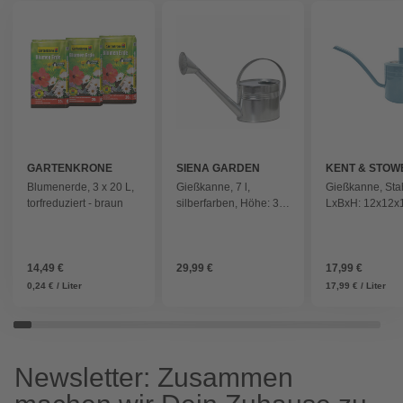
GARTENKRONE
SIENA GARDEN
KENT & STOW
Blumenerde, 3 x 20 L,
Gießkanne, 7 l,
Gießkanne, Stah
torfreduziert - braun
silberfarben, Höhe: 32
LxBxH: 12x12x
cm
himmelblau
14,49 €
29,99 €
17,99 €
0,24 € / Liter
17,99 € / Liter
Newsletter: Zusammen