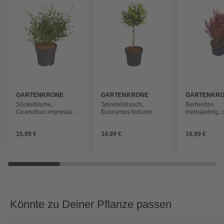
GARTENKRONE
GARTENKRONE
GARTENKR
Säckelblume,
Spindelstrauch,
Berberitze,
Ceanothus impressus
Euonymus fortunei
mehrjaehrig, 
»Victoria«, Blätter:
»Emerald Gold«,
grün, Blüten: blau
winterhart
15,99 €
34,99 €
16,99 €
Könnte zu Deiner Pflanze passen