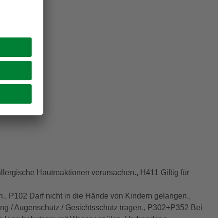
ergische Hautreaktionen verursachen., H411 Giftig für
en., P102 Darf nicht in die Hände von Kindern gelangen.,
ng / Augenschutz / Gesichtsschutz tragen., P302+P352 Bei