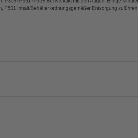
chen, P305+P351+P338 Bei Kontakt mit den Augen: Einige Minut
en, P501 Inhalt/Behälter ordnungsgemäßer Entsorgung zuführen