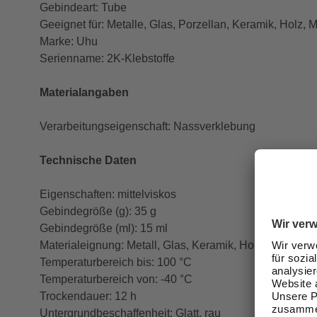
Gebindeart: Tube
Geeignet für: Metalle, Glas, Porzellan, Keramik, Holz, M
Marke: Uhu
Serienname: 2K-Klebstoffe
Materialangaben
Verarbeitungseigenschaft: Nassverklebung
Technische Daten
Eigenschaften: mittelviskos
Gebindegröße (g): 35 g
Gebindegröße (ml): 15 ml
Materialeignung: Metall, Glas, Keramik, Holz, Marmor, S
Temperaturbereich bis: 100 °C
Temperaturbereich von: -40 °C
Trockendauer: 12 h
Untergrundbeschaffenheit: Glatt, rau