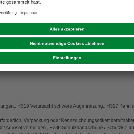
ungen., H319 Verursacht schwere Augenreizung., H317 Kann all
erforderlich, Verpackung oder Kennzeichnungsetikett bereithalt
f / Aerosol vermeiden., P280 Schutzhandschuhe / Schutzkleidu