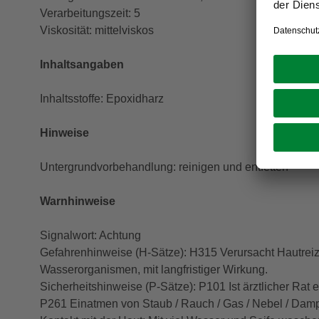
Verarbeitungszeit: 5
Viskosität: mittelviskos
Inhaltsangaben
Inhaltsstoffe: Epoxidharz
Hinweise
Untergrundvorbehandlung: reinigen und entfetten
Warnhinweise
Signalwort: Achtung
Gefahrenhinweise (H-Sätze): H315 Verursacht Hautreiz
Wasserorganismen, mit langfristiger Wirkung.
Sicherheitshinweise (P-Sätze): P101 Ist ärztlicher Rat 
P261 Einatmen von Staub / Rauch / Gas / Nebel / Damp