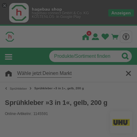
hagebau shop
Anzeigen
hagebau connect GmbH & Co. KG
KOSTENLOS- In Google Play
Wähle jetzt Deinen Markt
Sprühkleber »3 in 1«, gelb, 200 g
Sprühkleber
Sprühkleber »3 in 1«, gelb, 200 g
Online-Artikelnr.: 1145591