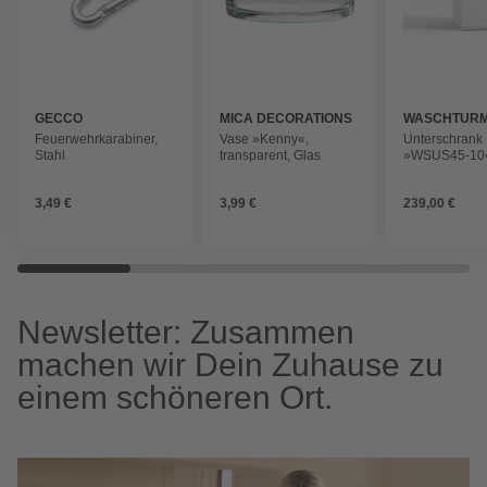
GECCO
MICA DECORATIONS
WASCHTUR
Feuerwehrkarabiner,
Vase »Kenny«,
Unterschrank
Stahl
transparent, Glas
»WSUS45-10«
45 x 92 x 65 
3,49 €
3,99 €
239,00 €
Newsletter: Zusammen
machen wir Dein Zuhause zu
einem schöneren Ort.