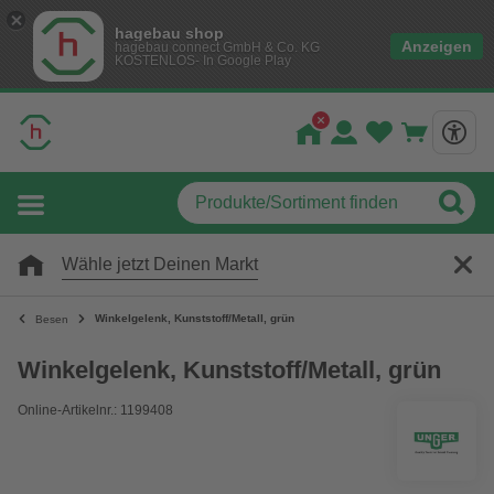
hagebau shop
Anzeigen
hagebau connect GmbH & Co. KG
KOSTENLOS- In Google Play
Wähle jetzt Deinen Markt
Winkelgelenk, Kunststoff/Metall, grün
Besen
Winkelgelenk, Kunststoff/Metall, grün
Online-Artikelnr.: 1199408