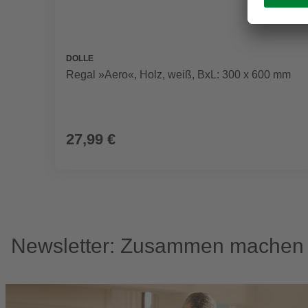
DOLLE
Regal »Aero«, Holz, weiß, BxL: 300 x 600 mm
27,99 €
Newsletter: Zusammen machen w