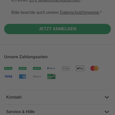
ich einen
10 € Willkommensgutschein
*.
Bitte beachte auch unsere
Datenschutzhinweise
.
JETZT ANMELDEN
Unsere Zahlungsarten
Kontakt
Dein Kontakt zu uns
Service & Hilfe