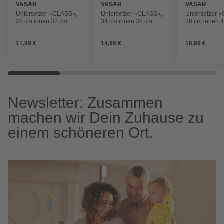
VASAR
VASAR
VASAR
Untersetzer »CLASS«,
Untersetzer »CLASS«,
Untersetzer 
28 cm innen 32 cm
34 cm innen 38 cm
38 cm innen 
aussen, corda rund
aussen, corda rund
aussen, impr
11,99 €
14,99 €
16,99 €
Newsletter: Zusammen
machen wir Dein Zuhause zu
einem schöneren Ort.