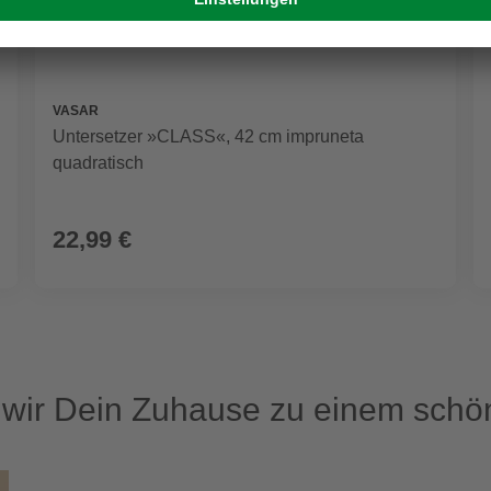
VASAR
Untersetzer »CLASS«, 42 cm impruneta
quadratisch
22,99 €
ir Dein Zuhause zu einem schön