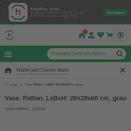
hagebau shop
Anzeigen
hagebau connect GmbH & Co. KG
KOSTENLOS- In Google Play
Wähle jetzt Deinen Markt
Vase, Rattan, LxBxH: 28x28x60 cm, grau
Vasen
Vase, Rattan, LxBxH: 28x28x60 cm, grau
Online-Artikelnr.: 1450482