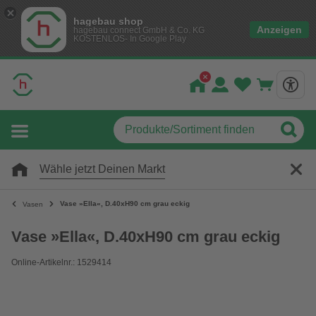
hagebau shop
Anzeigen
hagebau connect GmbH & Co. KG
KOSTENLOS- In Google Play
Wähle jetzt Deinen Markt
Vase »Ella«, D.40xH90 cm grau eckig
Vasen
Vase »Ella«, D.40xH90 cm grau eckig
Online-Artikelnr.: 1529414