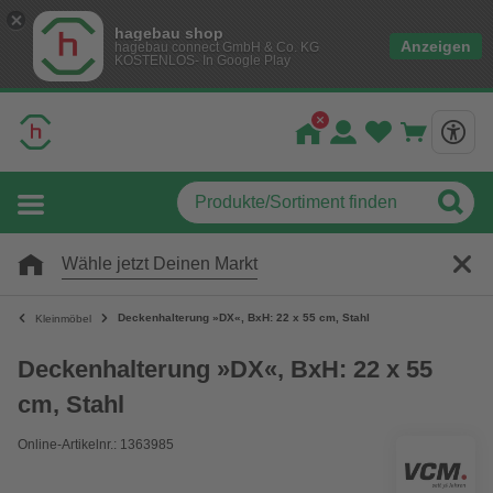
hagebau shop
Anzeigen
hagebau connect GmbH & Co. KG
KOSTENLOS- In Google Play
Wähle jetzt Deinen Markt
Deckenhalterung »DX«, BxH: 22 x 55 cm, Stahl
Kleinmöbel
Deckenhalterung »DX«, BxH: 22 x 55
cm, Stahl
Online-Artikelnr.: 1363985