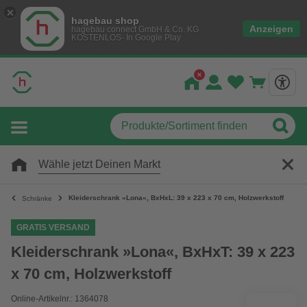
hagebau shop
Anzeigen
hagebau connect GmbH & Co. KG
KOSTENLOS- In Google Play
Wähle jetzt Deinen Markt
Kleiderschrank »Lona«, BxHxL: 39 x 223 x 70 cm, Holzwerkstoff
Schränke
GRATIS VERSAND
Kleiderschrank »Lona«, BxHxT: 39 x 223
x 70 cm, Holzwerkstoff
Online-Artikelnr.: 1364078