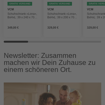
GRATIS VERSAND
GRATIS VERSAND
GRATIS VER
VCM
VCM
VCM
Schuhschrank »Lona«,
Schuhschrank »Lona«,
Schuhschrank
BxHxL: 39 x 240 x 70
BxHxL: 39 x 200 x 70
BxHxL: 39 x 2
cm, Holzwerkstoff
cm, Holzwerkstoff
cm, Holzwerks
349,00 €
329,00 €
329,00 €
Newsletter: Zusammen
machen wir Dein Zuhause zu
einem schöneren Ort.