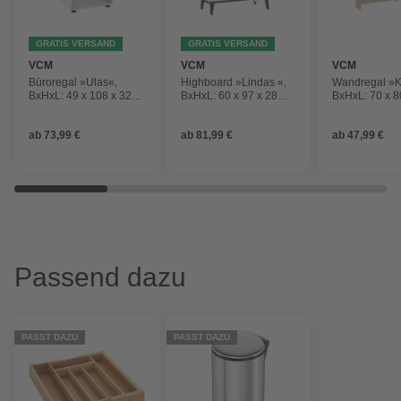
GRATIS VERSAND
GRATIS VERSAND
VCM
VCM
VCM
Büroregal »Ulas«,
Highboard »Lindas «,
Wandregal »K
BxHxL: 49 x 108 x 32
BxHxL: 60 x 97 x 28
BxHxL: 70 x 8
cm, Holzwerkstoff
cm, Holzwerkstoff
cm, Holzwerks
ab
73,99 €
ab
81,99 €
ab
47,99 €
Passend dazu
PASST DAZU
PASST DAZU