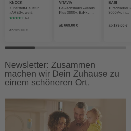
KNOCK
VITAVIA
BASI
Kunststoff-Haustür
Gewächshaus »Venus
Türschließer
»ARES«, weiß
Plus 3800«, BxHxL:
3000V«, in
195 x 209,5 x 131 cm
verschiedene
(1)
ab
669,00 €
ab
179,00 €
ab
569,00 €
Newsletter: Zusammen
machen wir Dein Zuhause zu
einem schöneren Ort.