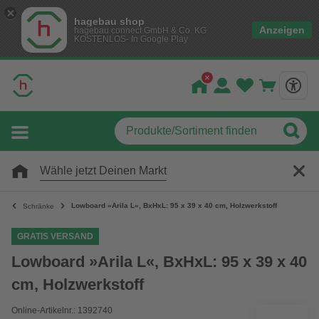
hagebau shop
Anzeigen
hagebau connect GmbH & Co. KG
KOSTENLOS- In Google Play
Wähle jetzt Deinen Markt
Lowboard »Arila L«, BxHxL: 95 x 39 x 40 cm, Holzwerkstoff
Schränke
GRATIS VERSAND
Lowboard »Arila L«, BxHxL: 95 x 39 x 40
cm, Holzwerkstoff
Online-Artikelnr.: 1392740