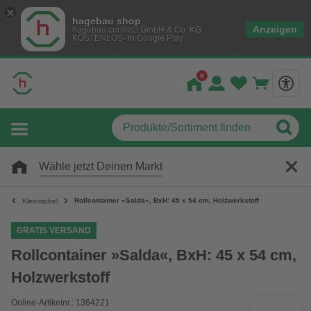
hagebau shop
Anzeigen
hagebau connect GmbH & Co. KG
KOSTENLOS- In Google Play
Wähle jetzt Deinen Markt
Rollcontainer »Salda«, BxH: 45 x 54 cm, Holzwerkstoff
Kleinmöbel
GRATIS VERSAND
Rollcontainer »Salda«, BxH: 45 x 54 cm,
Holzwerkstoff
Online-Artikelnr.: 1364221