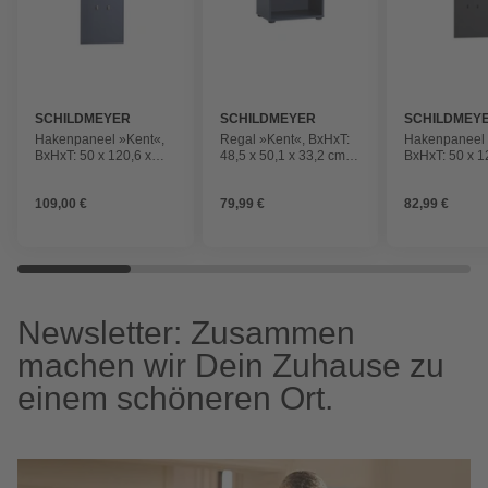
SCHILDMEYER
SCHILDMEYER
SCHILDMEY
Hakenpaneel »Kent«,
Regal »Kent«, BxHxT:
Hakenpaneel 
BxHxT: 50 x 120,6 x
48,5 x 50,1 x 33,2 cm,
BxHxT: 50 x 1
19,9 cm,
mitternachtsblau,
20,9 cm, matt
mitternachtsblau,
Holzwerkstoff
Holzwerkstoff
109,00 €
79,99 €
82,99 €
Holzwerkstoff
melaminbeschichtet
melaminbesch
melaminbeschichtet
Newsletter: Zusammen
machen wir Dein Zuhause zu
einem schöneren Ort.