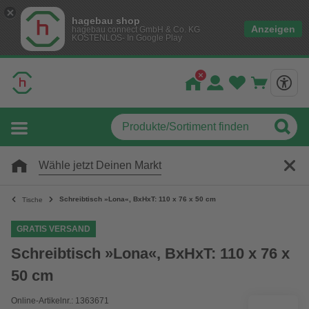
hagebau shop
Anzeigen
hagebau connect GmbH & Co. KG
KOSTENLOS- In Google Play
Wähle jetzt Deinen Markt
Schreibtisch »Lona«, BxHxT: 110 x 76 x 50 cm
Tische
GRATIS VERSAND
Schreibtisch »Lona«, BxHxT: 110 x 76 x
50 cm
Online-Artikelnr.: 1363671