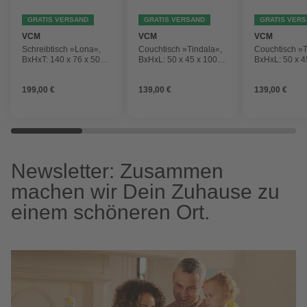
GRATIS VERSAND
GRATIS VERSAND
GRATIS VER
VCM
VCM
VCM
Schreibtisch »Lona«,
Couchtisch »Tindala«,
Couchtisch »T
BxHxT: 140 x 76 x 50
BxHxL: 50 x 45 x 100
BxHxL: 50 x 4
cm
cm
cm
199,00 €
139,00 €
139,00 €
Newsletter: Zusammen
machen wir Dein Zuhause zu
einem schöneren Ort.