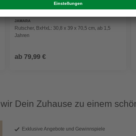
JAMARA
Rutscher, BxHxL: 30,8 x 39 x 70,5 cm, ab 1,5
Jahren
ab
79,99 €
ir Dein Zuhause zu einem schön
Exklusive Angebote und Gewinnspiele