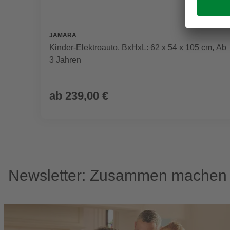
JAMARA
Kinder-Elektroauto, BxHxL: 62 x 54 x 105 cm, Ab
3 Jahren
ab
239,00 €
Newsletter: Zusammen machen w