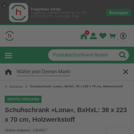
hagebau shop
Anzeigen
hagebau connect GmbH & Co. KG
KOSTENLOS- In Google Play
Wähle jetzt Deinen Markt
Schuhschrank »Lona«, BxHxL: 39 x 223 x 70 cm, Holzwerkstoff
Schränke
GRATIS VERSAND
Schuhschrank »Lona«, BxHxL: 39 x 223
x 70 cm, Holzwerkstoff
Online-Artikelnr.: 1364817