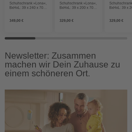
Schuhschrank »Lona«,
Schuhschrank »Lona«,
Schuhschrank
BxHxL: 39 x 240 x 70
BxHxL: 39 x 200 x 70
BxHxL: 39 x 2
cm, Holzwerkstoff
cm, Holzwerkstoff
cm, Holzwerks
349,00 €
329,00 €
329,00 €
Newsletter: Zusammen
machen wir Dein Zuhause zu
einem schöneren Ort.