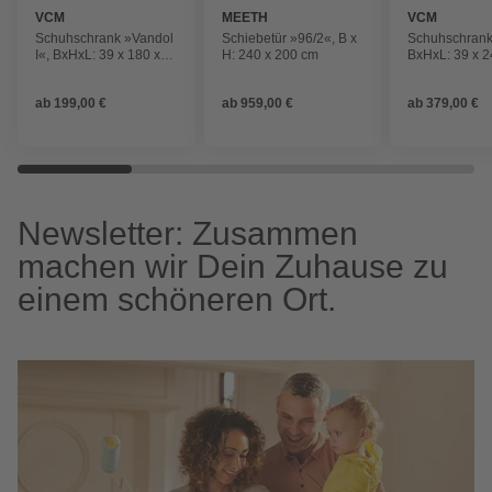
VCM
MEETH
VCM
Schuhschrank »Vandol
Schiebetür »96/2«, B x
Schuhschrank
I«, BxHxL: 39 x 180 x
H: 240 x 200 cm
BxHxL: 39 x 2
71 cm, Holzwerkstoff
cm, Holzwerks
ab
199,00 €
ab
959,00 €
ab
379,00 €
Newsletter: Zusammen
machen wir Dein Zuhause zu
einem schöneren Ort.