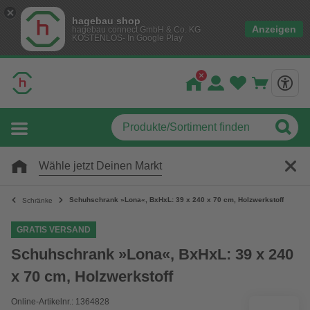
hagebau shop
Anzeigen
hagebau connect GmbH & Co. KG
KOSTENLOS- In Google Play
Wähle jetzt Deinen Markt
Schuhschrank »Lona«, BxHxL: 39 x 240 x 70 cm, Holzwerkstoff
Schränke
GRATIS VERSAND
Schuhschrank »Lona«, BxHxL: 39 x 240
x 70 cm, Holzwerkstoff
Online-Artikelnr.: 1364828