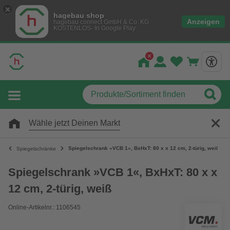
hagebau shop
Anzeigen
hagebau connect GmbH & Co. KG
KOSTENLOS- In Google Play
Wähle jetzt Deinen Markt
Spiegelschrank »VCB 1«, BxHxT: 80 x x 12 cm, 2-türig, weiß
Spiegelschränke
Spiegelschrank »VCB 1«, BxHxT: 80 x x
12 cm, 2-türig, weiß
Online-Artikelnr.: 1106545