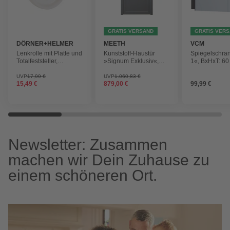
GRATIS VERSAND
GRATIS VER
DÖRNER+HELMER
MEETH
VCM
Lenkrolle mit Platte und
Kunststoff-Haustür
Spiegelschra
Totalfeststeller,
»Signum Exklusiv«,
1«, BxHxT: 60
Polyamid (PA),
weiß/titan, nach Innen
cm, 2-türig, s
silberfarben, mit Platte
öffnend, ohne Türgriff
UVP
17,99 €
UVP
1.060,83 €
15,49 €
879,00 €
99,99 €
Newsletter: Zusammen
machen wir Dein Zuhause zu
einem schöneren Ort.