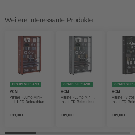
Weitere interessante Produkte
GRATIS VERSAND
GRATIS VERSAND
GRATIS VER
VCM
VCM
VCM
Vitrine »Lumo Mini«,
Vitrine »Lumo Mini«,
Vitrine »Vitro
inkl. LED-Beleuchtung,
inkl. LED-Beleuchtung,
inkl. LED-Bel
BxH: 59 x 90 cm,
BxH: 59 x 90 cm,
BxH: 59 x 113
Holzwerkstoff/Glas
Holzwerkstoff/Glas
Holzwerkstoff
189,00 €
189,00 €
189,00 €