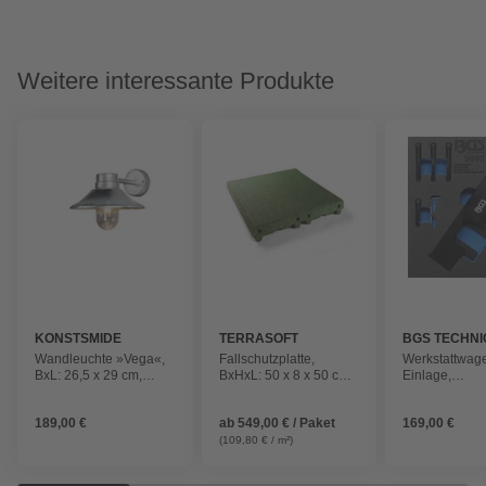
Weitere interessante Produkte
KONSTSMIDE
TERRASOFT
BGS TECHNI
Wandleuchte »Vega«,
Fallschutzplatte,
Werkstattwag
BxL: 26,5 x 29 cm,
BxHxL: 50 x 8 x 50 cm,
Einlage,
Stahl
Fallhöhe: 2,40 m,
Werkstattwag
Gummi/Kautschuk
Nockenwellen
189,00 €
ab
549,00 € / Paket
169,00 €
Einstellwerkz
für Opel 2.0 
(109,80 € / m²)