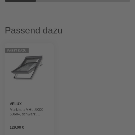
Passend dazu
PASST DAZU
VELUX
Markise »MHL SK00
5060«, schwarz,
Polyester
129,00 €