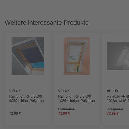
Weitere interessante Produkte
VELUX
VELUX
VELUX
Raffrollo »RHL SK00
Raffrollo »RHL SK00
Raffrollo »R
9050«, blau, Polyester
1086«, beige, Polyester
1028«, weiß, 
UVP
87,99 €
UVP
87,99 €
72,99 €
72,99 €
72,99 €