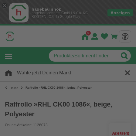
hagebau shop
Anzeigen
hagebau connect GmbH & Co. KG
KOSTENLOS- In Google Play
Wähle jetzt Deinen Markt
Raffrollo »RHL CK00 1086«, beige, Polyester
Rollos
Raffrollo »RHL CK00 1086«, beige,
Polyester
Online-Artikelnr.: 1128073