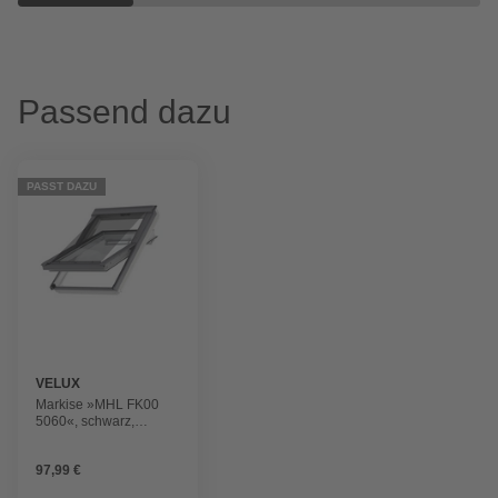
Passend dazu
PASST DAZU
VELUX
Markise »MHL FK00
5060«, schwarz,
Polyester
97,99 €