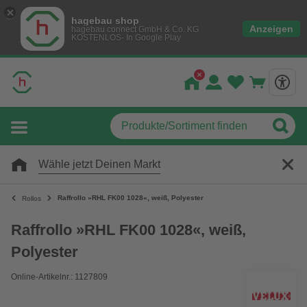
hagebau shop
Anzeigen
hagebau connect GmbH & Co. KG
KOSTENLOS- In Google Play
Wähle jetzt Deinen Markt
Raffrollo »RHL FK00 1028«, weiß, Polyester
Rollos
Raffrollo »RHL FK00 1028«, weiß,
Polyester
Online-Artikelnr.: 1127809