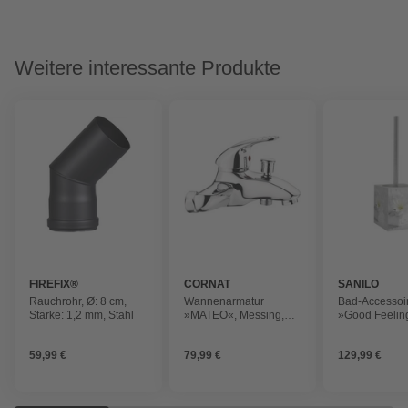
Weitere interessante Produkte
FIREFIX®
CORNAT
SANILO
Rauchrohr, Ø: 8 cm,
Wannenarmatur
Bad-Accessoi
Stärke: 1,2 mm, Stahl
»MATEO«, Messing,
»Good Feeling
glänzend, ½"
teilig
59,99 €
79,99 €
129,99 €