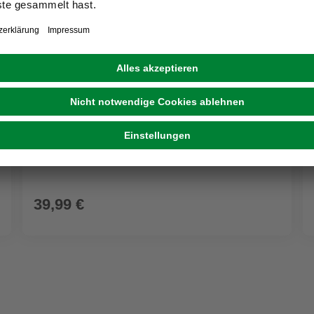
BÖNNINGHOFF
Keilrahmenbild, ca. 60x140 cm, Motiv: 6014984
39,99 €