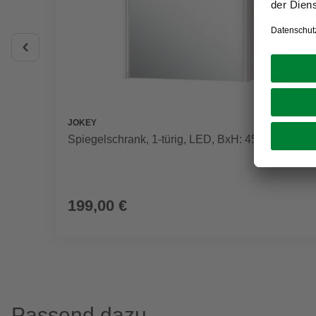
JOKEY
Spiegelschrank, 1-türig, LED, BxH: 45 x 71,5 cm
199,00 €
Passend dazu