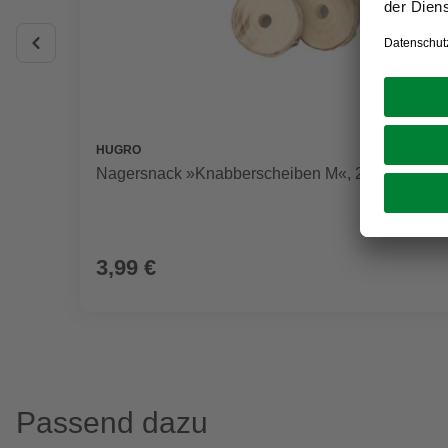
HUGRO
Nagersnack »Knabberscheiben M«, 250 g, Birke
3,99 €
Passend dazu