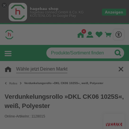
hagebau shop
Anzeigen
hagebau connect GmbH & Co. KG
KOSTENLOS- In Google Play
Wähle jetzt Deinen Markt
Verdunkelungsrollo »DKL CK06 1025S«, weiß, Polyester
Rollos
Verdunkelungsrollo »DKL CK06 1025S«,
weiß, Polyester
Online-Artikelnr.: 1128015