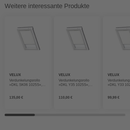
Weitere interessante Produkte
VELUX
VELUX
VELUX
Verdunkelungsrollo
Verdunkelungsrollo
Verdunkelungs
»DKL SK06 1025S«,
»DKL Y35 1025S«,
»DKL Y33 10
weiß, Polyester
weiß, Polyester
weiß, Polyest
135,00 €
110,00 €
99,99 €