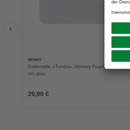
WENKO
Badematte, »Tundra«, Memory Foam, LxB: 80x50
cm, grau
29,99 €