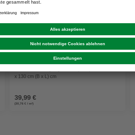
LICHTBLICK
Fensterfolie, Polyvinylchlorid (PVC), Format: 100
x 130 cm (B x L) cm
39,99 €
(30,76 € / m²)