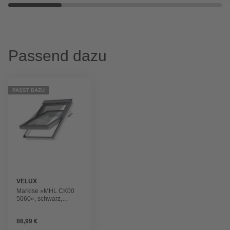
Passend dazu
PASST DAZU
VELUX
Markise »MHL CK00
5060«, schwarz,
Polyester
86,99 €