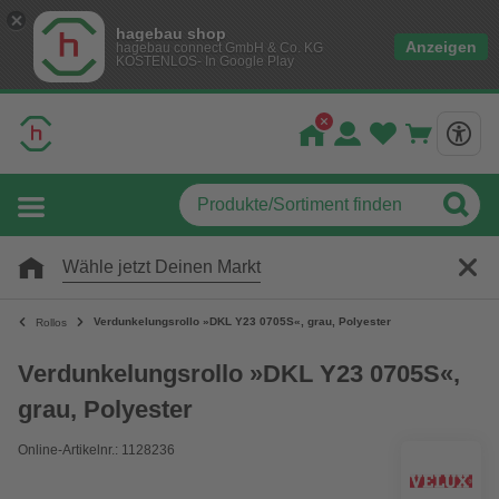
hagebau shop
Anzeigen
hagebau connect GmbH & Co. KG
KOSTENLOS- In Google Play
Wähle jetzt Deinen Markt
Verdunkelungsrollo »DKL Y23 0705S«, grau, Polyester
Rollos
Verdunkelungsrollo »DKL Y23 0705S«,
grau, Polyester
Online-Artikelnr.: 1128236