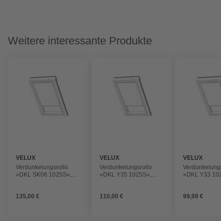
Weitere interessante Produkte
VELUX
VELUX
VELUX
Verdunkelungsrollo
Verdunkelungsrollo
Verdunkelungs
»DKL SK06 1025S«,
»DKL Y35 1025S«,
»DKL Y33 10
weiß, Polyester
weiß, Polyester
weiß, Polyest
135,00 €
110,00 €
99,99 €