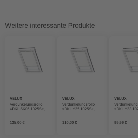
Weitere interessante Produkte
VELUX
VELUX
VELUX
Verdunkelungsrollo
Verdunkelungsrollo
Verdunkelungs
»DKL SK06 1025S«,
»DKL Y35 1025S«,
»DKL Y33 10
weiß, Polyester
weiß, Polyester
weiß, Polyest
135,00 €
110,00 €
99,99 €