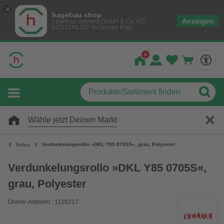
hagebau shop
Anzeigen
hagebau connect GmbH & Co. KG
KOSTENLOS- In Google Play
Wähle jetzt Deinen Markt
Verdunkelungsrollo »DKL Y85 0705S«, grau, Polyester
Rollos
Verdunkelungsrollo »DKL Y85 0705S«,
grau, Polyester
Online-Artikelnr.: 1128217