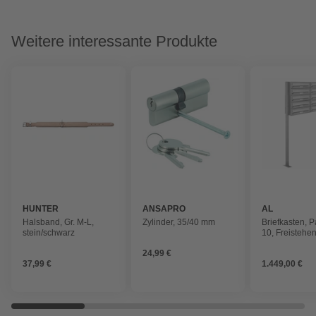
Weitere interessante Produkte
HUNTER
ANSAPRO
AL
BRIEFKAST
Halsband, Gr. M-L,
Zylinder, 35/40 mm
Briefkasten, P
stein/schwarz
10, Freistehe
84,6 x 150 x 
24,99 €
37,99 €
1.449,00 €