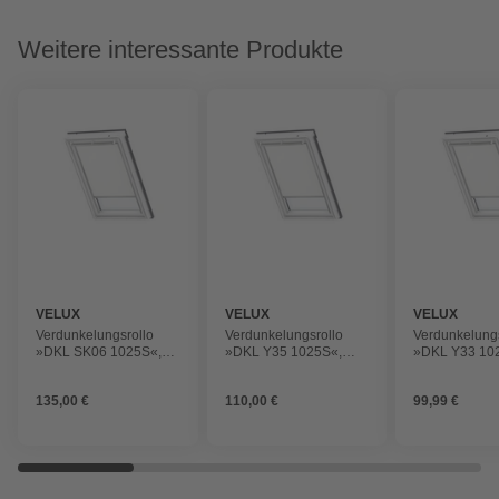
Weitere interessante Produkte
VELUX
VELUX
VELUX
Verdunkelungsrollo
Verdunkelungsrollo
Verdunkelungs
»DKL SK06 1025S«,
»DKL Y35 1025S«,
»DKL Y33 10
weiß, Polyester
weiß, Polyester
weiß, Polyest
135,00 €
110,00 €
99,99 €