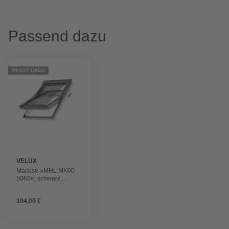
Passend dazu
PASST DAZU
VELUX
Markise »MHL MK00
5060«, schwarz,
Polyester
104,00 €