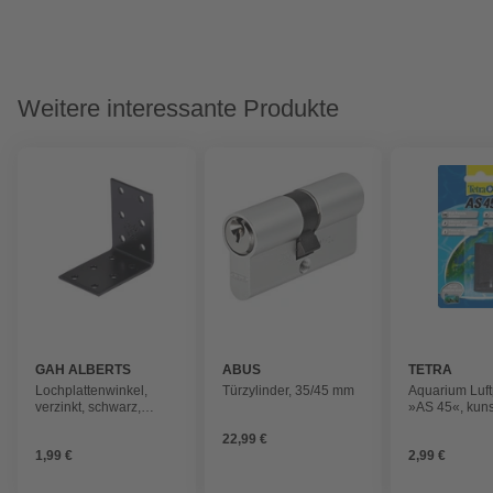
Weitere interessante Produkte
GAH ALBERTS
ABUS
TETRA
Lochplattenwinkel,
Türzylinder, 35/45 mm
Aquarium Luf
verzinkt, schwarz,
»AS 45«, kunst
LxBxH: 60x60x40 mm
22,99 €
1,99 €
2,99 €