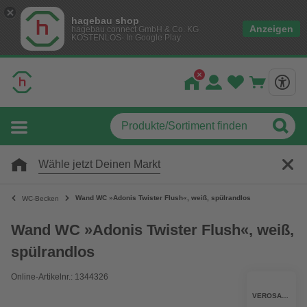
hagebau shop
Anzeigen
hagebau connect GmbH & Co. KG
KOSTENLOS- In Google Play
Wähle jetzt Deinen Markt
Wand WC »Adonis Twister Flush«, weiß, spülrandlos
WC-Becken
Wand WC »Adonis Twister Flush«, weiß,
spülrandlos
Online-Artikelnr.: 1344326
VEROSANPRO