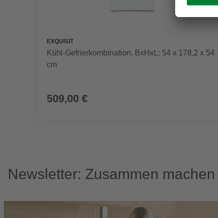
EXQUISIT
Kühl-Gefrierkombination, BxHxL: 54 x 178,2 x 54
cm
509,00 €
Newsletter: Zusammen machen w