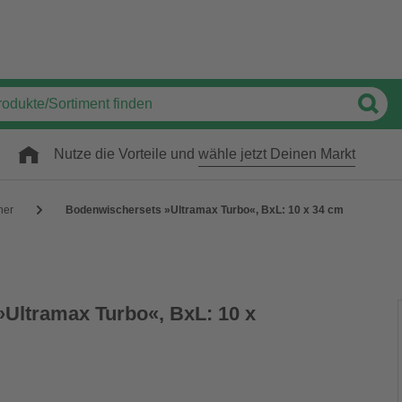
Nutze die Vorteile und
wähle jetzt Deinen Markt
her
Bodenwischersets »Ultramax Turbo«, BxL: 10 x 34 cm
Ultramax Turbo«, BxL: 10 x