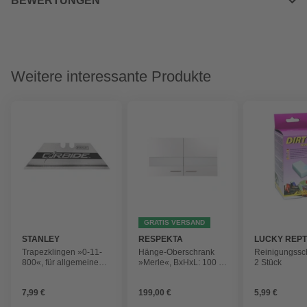
BEWERTUNGEN
Weitere interessante Produkte
GRATIS VERSAND
STANLEY
RESPEKTA
LUCKY REPT
Trapezklingen »0-11-
Hänge-Oberschrank
Reinigungss
800«, für allgemeine
»Merle«, BxHxL: 100 x
2 Stück
Schneidearbeiten,
56,1 x 34,6 cm, weiß
silberfarben
7,99 €
199,00 €
5,99 €